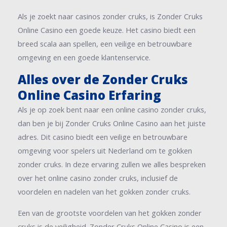
Als je zoekt naar casinos zonder cruks, is Zonder Cruks
Online Casino een goede keuze. Het casino biedt een
breed scala aan spellen, een veilige en betrouwbare
omgeving en een goede klantenservice.
Alles over de Zonder Cruks
Online Casino Erfaring
Als je op zoek bent naar een online casino zonder cruks,
dan ben je bij Zonder Cruks Online Casino aan het juiste
adres. Dit casino biedt een veilige en betrouwbare
omgeving voor spelers uit Nederland om te gokken
zonder cruks. In deze ervaring zullen we alles bespreken
over het online casino zonder cruks, inclusief de
voordelen en nadelen van het gokken zonder cruks.
Een van de grootste voordelen van het gokken zonder
cruks is de veiligheid. Zonder Cruks Online Casino is een