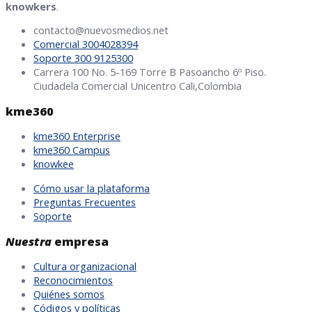
knowkers
.
contacto@nuevosmedios.net
Comercial 3004028394
Soporte 300 9125300
Carrera 100 No. 5-169 Torre B Pasoancho 6º Piso.
Ciudadela Comercial Unicentro Cali,Colombia
kme360
kme360 Enterprise
kme360 Campus
knowkee
Cómo usar la plataforma
Preguntas Frecuentes
Soporte
Nuestra
empresa
Cultura organizacional
Reconocimientos
Quiénes somos
Códigos y políticas