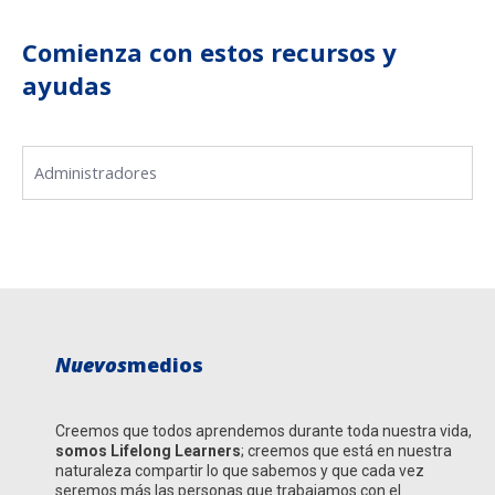
Inducción
Comienza con estos recursos y
Conocimientos claves
ayudas
Autodiagnóstico
Plan de desarrollo
Solicitudes de formación
Administradores
Solicitud de subsidio de formación
Reconocer
Analizar
Configurar y personalizar
Nuevos
medios
Creemos que todos aprendemos durante toda nuestra vida,
somos
Lifelong Learners
; creemos que está en nuestra
naturaleza compartir lo que sabemos y que cada vez
seremos más las personas que trabajamos con el